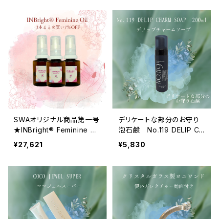
SWAオリジナル商品第一号
デリケートな部分のお守り
★INBright® Feminine Oil
泡石鹸 No.119 DELIP CH
30ml 3本セット ７％O
ARM SOAPデリップチャー
¥27,621
¥5,830
FF 送料無料
ムソープ 200ml