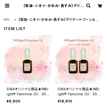
【乾燥・ニオイ・かゆみ・黒ずみ】デリケ
ートゾーン＆フェムケア | SWAセレク
トショップ
HOM
【乾燥・ニオイ・かゆみ・黒ずみ】デリケートゾーン＆フェ
E
ムケア
ITEM LIST
SWAオリジナル商品★INBr
SWAオリジナル商品★INBr
ight® Feminine Oil 30m
ight® Feminine Oil 30m
l 送料無料
l ２本セット ５％OFF
¥9,900
¥18,810
送料無料