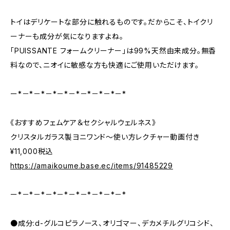
トイはデリケートな部分に触れるものです。だからこそ、トイクリ
ーナーも成分が気になりますよね。
「PUISSANTE フォームクリーナー」は99%天然由来成分。無香
料なので、ニオイに敏感な方も快適にご使用いただけます。
ー*－*－*－*－*－*－*－*－*－*
《おすすめフェムケア＆セクシャルウェルネス》
クリスタルガラス製ヨニワンド〜使い方レクチャー動画付き
¥11,000税込
https://amaikoume.base.ec/items/91485229
ー*－*－*－*－*－*－*－*－*－*
●成分:d-グルコピラノース、オリゴマー、デカメチルグリコシド、