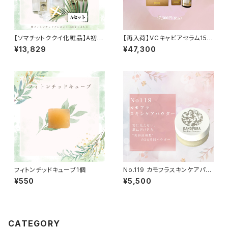
【ソマチットククイ化粧品】A初回
【再入荷】VCキャビアセラム15m
ヘルシービューティー5点セッ
l＆ザ キャビアクリーム30ｇ2点
¥13,829
¥47,300
ト〜小梅ちゃんおすすめスキン
セット マスク１枚プレゼント！
ケア製品
フィトンチッドキューブ1個
No.119 カモフラスキンケアパウ
ダー 14g SPF35 PA++
¥550
¥5,500
CATEGORY