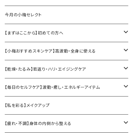
今月の小梅セレクト
【まずはここから】初めての方へ
小梅おすすめ基本セット
【小梅おすすめスキンケア】高波動・全身に使える
ソマチットククイ化粧品
【乾燥・たるみ】若返り・ハリ・エイジングケア
ヴィーガンジェル
【Vianne】シリーズ
【毎日のセルフケア】波動・癒し・エネルギーアイテム
ククイウォーター・プレミアムウォーター
【KIREI】シリーズ
テラヘルツ
【私を彩る】メイクアップ
ククイジェルシャンプー・マナ
温活・身体ケア
MarUmi
CBD
【疲れ・不調】身体の内側から整える