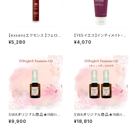
【exsensエクセンス 】フェロモ
【YESイエス】インティメイト・モ
ンボディミストUNDER THE IN
イスチャージェル VM
¥5,280
¥4,070
FLUENCE
SWAオリジナル商品★INBrigh
SWAオリジナル商品★INBrigh
t® Feminine Oil 30ml 送
t® Feminine Oil 30ml ２
¥9,900
¥18,810
料無料
本セット ５％OFF 送料無料