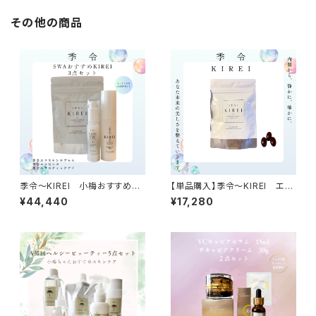
その他の商品
季令〜KIREI 小梅おすすめ3
【単品購入】季令〜KIREI エラ
点セット
スチンカプセル1袋100粒入り
¥44,440
¥17,280