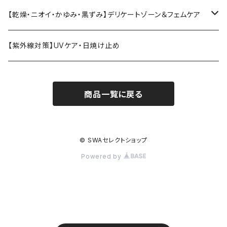
トリートメント
ブラシ
バスソルト
エラスチン
【乾燥・ニオイ・かゆみ・黒ずみ】デリケートゾーン＆フェムケア
クリーム
コーム
エクソソームドリンク
デリケートゾーン・フェムケア
【紫外線対策】UVケア・日焼け止め
フィトンチッド
月経・衛生ケア
商品一覧に戻る
温活・身体ケア
セクシャルウェルネス
© SWAセレクトショップ
Powered by