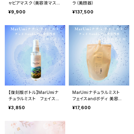
ャビアマスク（美容液マス
ラ（美顔器）
ク）10枚セット+1枚プレゼン
¥9,900
¥137,500
ト！
【復刻版ボトル】MarUmiナ
MarUmiナチュラルミスト
チュラルミスト フェイスan
フェイスandボディ 美容液
dボディ美容液水150ml
水 詰め替え用
¥3,850
¥17,600