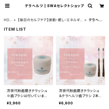
テラヘルツ | SWAセレクトショップ
HO
【毎日のセルフケア】波動・癒し・エネルギ
テラヘル
ME
ーアイテム
ツ
ITEM LIST
次世代粉歯磨きテラッシュ
次世代粉歯磨きテラッシュ
※歯ブラシは付いていませ
＆テラヘルツ歯ブラシ 2本お
ん
得セット
¥3,960
¥6,600