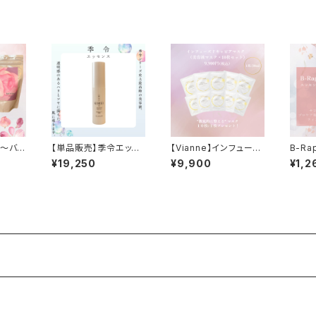
i ～バス
【単品販売】季令エッセ
【Vianne】インフューズ
B-Ra
ンス＜高純度エラスチ
ドキャビアマスク（美容
グロス
¥19,250
¥9,900
¥1,2
ン 美容液＞
液マスク）10枚セット+1
枚プレゼント！