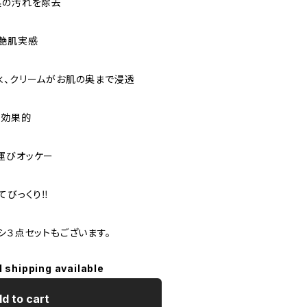
奥の汚れを除去
&艶肌実感
水、クリームがお肌の奥まで浸透
に効果的
運びオッケー
びっくり‼️
シ３点セットもございます。
l shipping available
d to cart