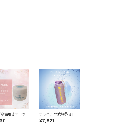
粉歯磨きテラッシ
テラヘルツ波特殊加
ブラシは付いてい
工 ウォーターバッグ
960
¥7,821
TERA MF BAG (テラ
エムエフバッグ)