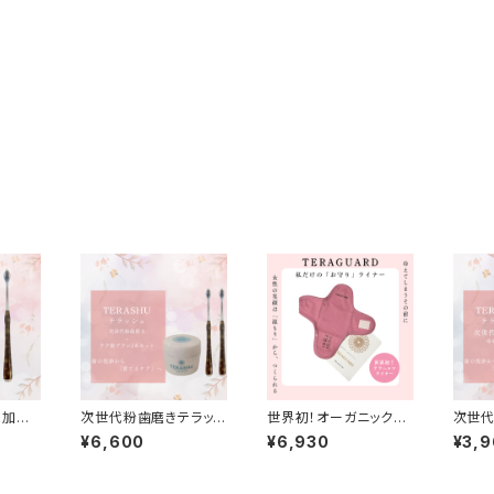
殊加
次世代粉歯磨きテラッシ
世界初！オーガニックオ
次世代
歯ブラ
ュ＆テラヘルツ歯ブラシ
ーガニックコットン テ
ュ※歯
¥6,600
¥6,930
¥3,
HBRU
2本お得セット
ラヘルツ特殊加工 テ
ません
ラヘルツライナー 1枚