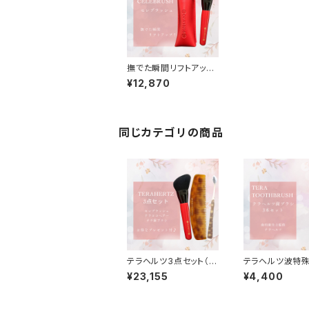
撫でた瞬間リフトアッ
プ！魔法のフェイスブラ
¥12,870
シ"セレブラシ"
同じカテゴリの商品
テラヘルツ3点セット（セ
テラヘルツ波特
レブラシ・テラコーム・テ
工〜テラヘルツ
¥23,155
¥4,400
ラ歯ブラシ）➕ お得な
シ・TERATOOT
プレゼント付き♪
SH 3本セット