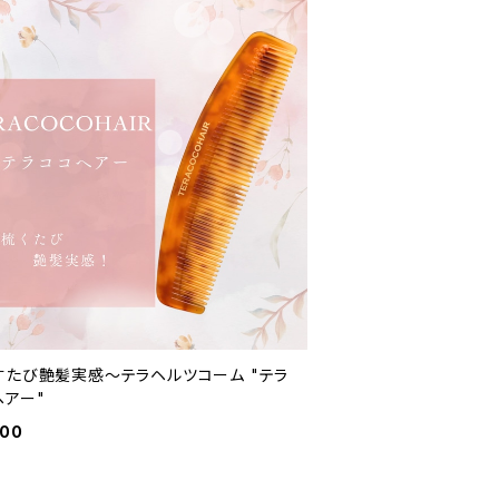
すたび艶髪実感〜テラヘルツコーム "テラ
ヘアー"
800