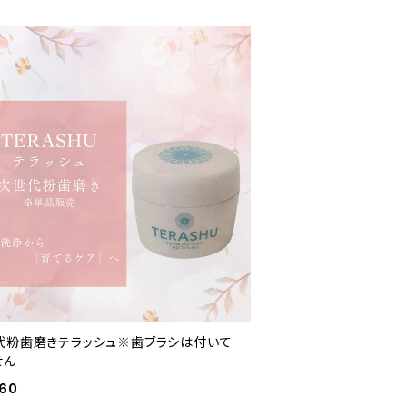
代粉歯磨きテラッシュ※歯ブラシは付いて
せん
960