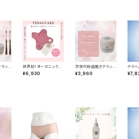
テラッシ
世界初！オーガニックオ
次世代粉歯磨きテラッシ
テラヘ
ブラシ
ーガニックコットン テ
ュ※歯ブラシは付いてい
工 
¥6,930
¥3,960
¥7,8
ラヘルツ特殊加工 テ
ません
TERA
ラヘルツライナー 1枚
エムエ