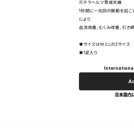
④テラヘルツ育成光線
1秒間に一兆回の振動を起こ
により
血流改善、むくみ改善、引き
◉サイズはＭとＬの2サイズ
◉1足入り
Internationa
Ad
日本国内