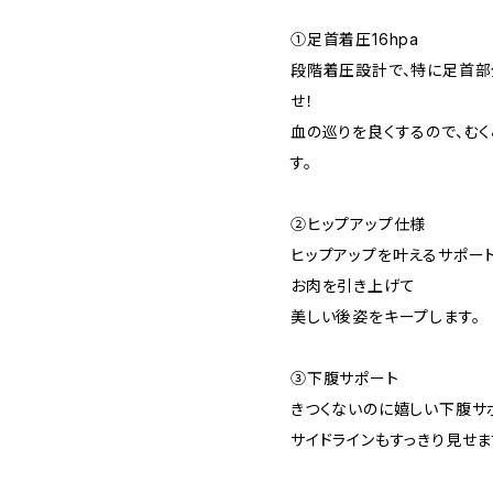
①足首着圧16hpa
段階着圧設計で、特に足首部
せ！
血の巡りを良くするので、む
す。
②ヒップアップ仕様
ヒップアップを叶えるサポー
お肉を引き上げて
美しい後姿をキープします。
③下腹サポート
きつくないのに嬉しい下腹サ
サイドラインもすっきり見せま