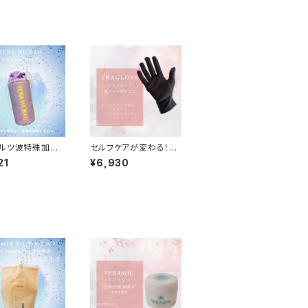
ルツ波特殊加
セルフケアが変わる！お
ウォーターバッグ
家でも「どこでも全身ケ
21
¥6,930
 MF BAG (テラ
ア」テラグローブ※スマ
フバッグ)
ホ対応なし