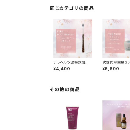
同じカテゴリの商品
テラヘルツ波特殊加
次世代粉歯磨き
工〜テラヘルツ歯ブラ
ュ＆テラヘルツ歯
¥4,400
¥6,600
シ・TERATOOTHBRU
2本お得セット
SH 3本セット
その他の商品