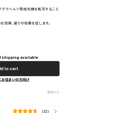
すテラヘルツ育成光線を転写すること
締め効果、凝りの改善を促します。
l shipping available
d to cart
にお住まいの方向け
通報する
(32)