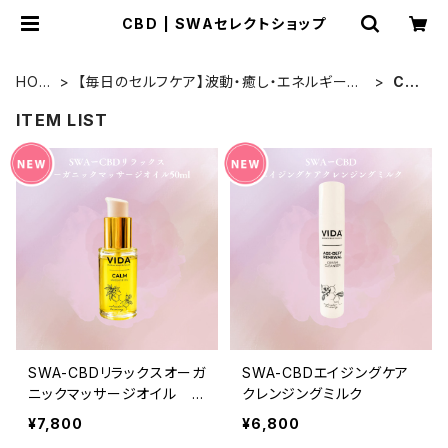
CBD | SWAセレクトショップ
HOM
【毎日のセルフケア】波動・癒し・エネルギーア
CB
E
イテム
D
ITEM LIST
SWA-CBDリラックスオーガ
SWA-CBDエイジングケア
ニックマッサージオイル 5
クレンジングミルク
0ml
¥7,800
¥6,800