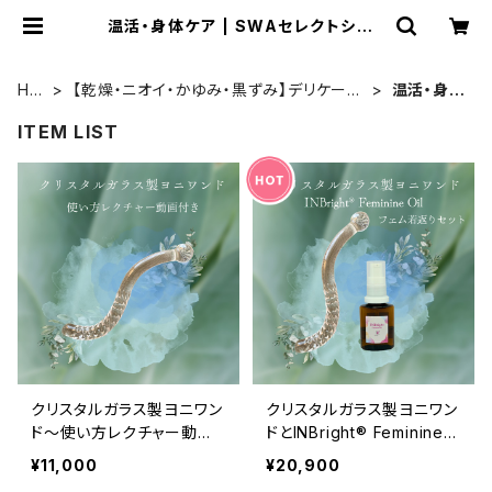
温活・身体ケア | SWAセレクトショッ
プ
HO
【乾燥・ニオイ・かゆみ・黒ずみ】デリケート
温活・身体
ME
ゾーン＆フェムケア
ケア
ITEM LIST
クリスタルガラス製ヨニワン
クリスタルガラス製ヨニワン
ド〜使い方レクチャー動画
ドとINBright® Feminine
付き
Oil 30mlセット～送料無
¥11,000
¥20,900
料