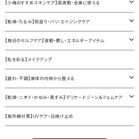
小梅おすすめ基本セット
【小梅おすすめスキンケア】高波動・全身に使える
ソマチットククイ化粧品
【乾燥・たるみ】若返り・ハリ・エイジングケア
ヴィーガンジェル
【Vianne】シリーズ
【毎日のセルフケア】波動・癒し・エネルギーアイテム
ククイウォーター・プレミアムウォーター
【KIREI】シリーズ
テラヘルツ
【私を彩る】メイクアップ
ククイジェルシャンプー・マナ
温活・身体ケア
MarUmi
CBD
【疲れ・不調】身体の内側から整える
トリートメント
ブラシ
バスソルト
エラスチン
【乾燥・ニオイ・かゆみ・黒ずみ】デリケートゾーン＆フェムケア
クリーム
コーム
エクソソームドリンク
デリケートゾーン・フェムケア
【紫外線対策】UVケア・日焼け止め
フィトンチッド
月経・衛生ケア