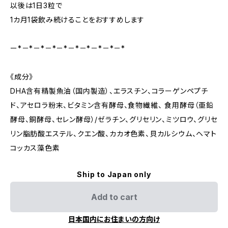
以後は1日3粒で
1カ月1袋飲み続けることをおすすめします
ー*－*－*－*－*－*－*－*－*－*
《成分》
DHA含有精製魚油（国内製造）、エラスチン、コラーゲンペプチ
ド、アセロラ粉末、ビタミン含有酵母、食物繊維、 食用酵母（亜鉛
酵母、銅酵母、セレン酵母）/ゼラチン、グリセリン、ミツロウ、グリセ
リン脂肪酸エステル、クエン酸、カカオ色素、貝カルシウム、ヘマト
コッカス藻色素
Ship to Japan only
Add to cart
日本国内にお住まいの方向け