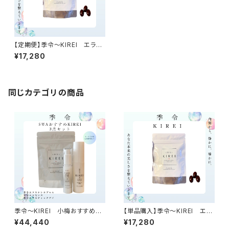
【定期便】季令〜KIREI エラス
チンカプセル1袋100粒入り
¥17,280
同じカテゴリの商品
季令〜KIREI 小梅おすすめ3
【単品購入】季令〜KIREI エラ
点セット
スチンカプセル1袋100粒入り
¥44,440
¥17,280