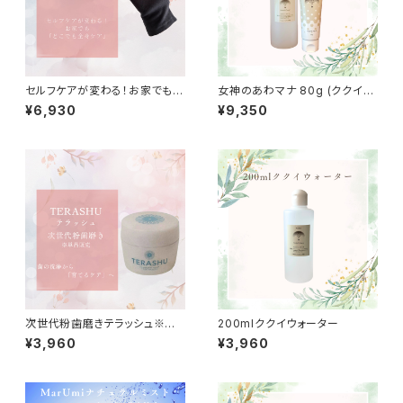
セルフケアが変わる！お家でも
女神のあわマナ 80g (ククイウ
「どこでも全身ケア」テラグロー
ォーター200ml付き)
¥6,930
¥9,350
ブ※スマホ対応なし
次世代粉歯磨きテラッシュ※歯
200mlククイウォーター
ブラシは付いていません
¥3,960
¥3,960