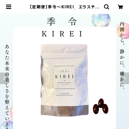
【定期便】季令〜KIREI エラスチン
カプセル1袋100粒入り | SWAセレク
トショップ