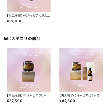
【単品販売】VCキャビアセラム
15ml
¥19,800
同じカテゴリの商品
【単品販売】ザ キャビアクリー
【再入荷】VCキャビアセラム15m
ム 30ｇ
l＆ザ キャビアクリーム30ｇ2点
¥27,500
¥47,300
セット マスク１枚プレゼント！