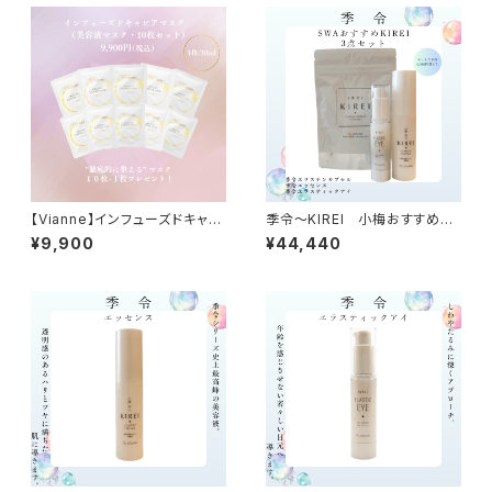
【Vianne】インフューズドキャビ
季令〜KIREI 小梅おすすめ3
アマスク（美容液マスク）10枚セ
点セット
¥9,900
¥44,440
ット+1枚プレゼント！