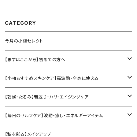
CATEGORY
今月の小梅セレクト
【まずはここから】初めての方へ
小梅おすすめ基本セット
【小梅おすすめスキンケア】高波動・全身に使える
ソマチットククイ化粧品
【乾燥・たるみ】若返り・ハリ・エイジングケア
ヴィーガンジェル
【Vianne】シリーズ
【毎日のセルフケア】波動・癒し・エネルギーアイテム
ククイウォーター・プレミアムウォーター
【KIREI】シリーズ
テラヘルツ
【私を彩る】メイクアップ