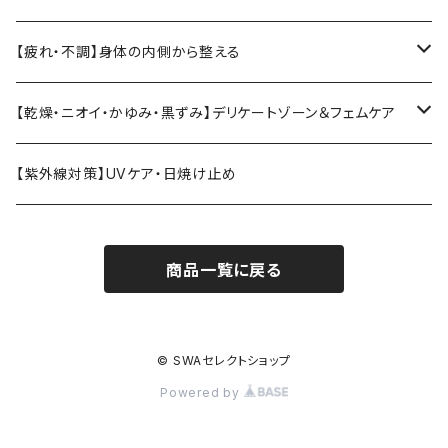
ククイジェルシャンプー・マナ
温活・身体ケア
MarUmi
CBD
【疲れ・不調】身体の内側から整える
トリートメント
ブラシ
バスソルト
エラスチン
【乾燥・ニオイ・かゆみ・黒ずみ】デリケートゾーン＆フェムケア
クリーム
コーム
エクソソームドリンク
デリケートゾーン・フェムケア
【紫外線対策】UVケア・日焼け止め
フィトンチッド
月経・衛生ケア
商品一覧に戻る
温活・身体ケア
セクシャルウェルネス
© SWAセレクトショップ
Powered by