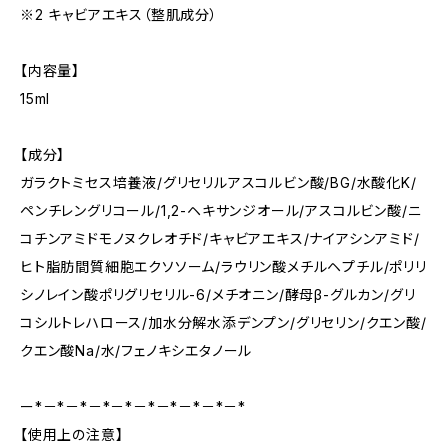
※2 キャビアエキス（整肌成分）
【内容量】
15ml
【成分】
ガラクトミセス培養液/グリセリルアスコルビン酸/BG/水酸化K/
ペンチレングリコール/1,2-ヘキサンジオール/アスコルビン酸/ニ
コチンアミドモノヌクレオチド/キャビアエキス/ナイアシンアミド/
ヒト脂肪間質細胞エクソソーム/ラウリン酸メチルヘプチル/ポリリ
シノレイン酸ポリグリセリル-6/メチオニン/酵母β-グルカン/グリ
コシルトレハロース/加水分解水添デンプン/グリセリン/クエン酸/
クエン酸Na/水/フェノキシエタノール
ー*－*－*－*－*－*－*－*－*－*
【使用上の注意】