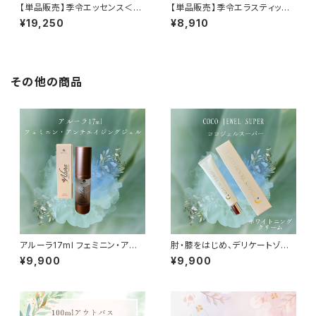
【単品販売】季令エッセンス＜高
【単品販売】季令エラスティック
純度エラスチン 美容液＞
アイ＜高純度エラスチン アイク
¥19,250
¥8,910
リーム＞
その他の商品
アルーラ17ml フェミニン・アン
肘・膝をはじめ、デリケートゾー
チエイジングジェル
ンにも使用できる全身美白クリ
¥9,900
¥9,900
ーム coco jewel super+
ホワイトニングクリーム