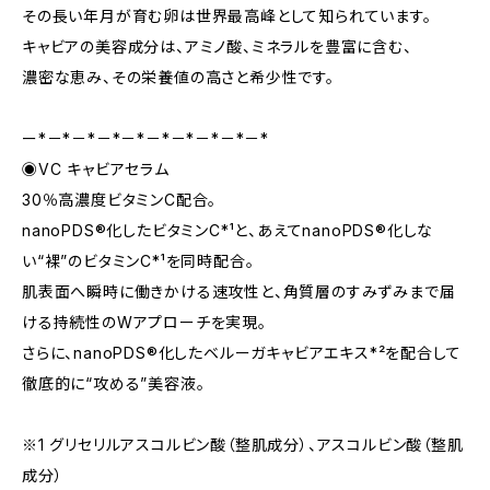
その長い年月が育む卵は世界最高峰として知られています。
キャビアの美容成分は、アミノ酸、ミネラルを豊富に含む、
濃密な恵み、その栄養値の高さと希少性です。
ー*－*－*－*－*－*－*－*－*－*
◉VC キャビアセラム
30％高濃度ビタミンC配合。
nanoPDS®化したビタミンC*¹と、あえてnanoPDS®化しな
い“裸”のビタミンC*¹を同時配合。
肌表面へ瞬時に働きかける速攻性と、角質層のすみずみまで届
ける持続性のWアプローチを実現。
さらに、nanoPDS®化したベルーガキャビアエキス*²を配合して
徹底的に“攻める”美容液。
※1 グリセリルアスコルビン酸（整肌成分）、アスコルビン酸（整肌
成分）