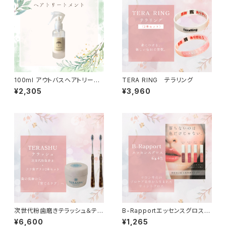
100ml アウトバスヘアトリート
TERA RING テラリング
メント
¥2,305
¥3,960
次世代粉歯磨きテラッシュ＆テラ
B-Rapportエッセンスグロス6
ヘルツ歯ブラシ 2本お得セット
ｇ(4色)
¥6,600
¥1,265