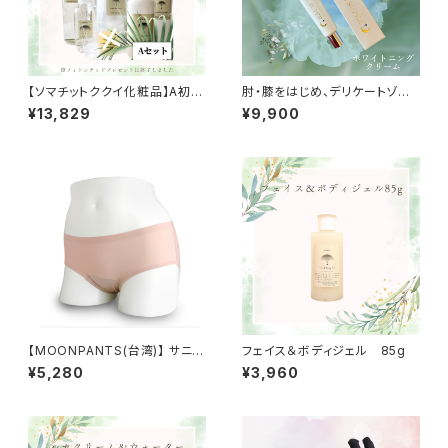
【ソマチットククイ化粧品】A初回
肘・膝をはじめ、デリケートゾー
ヘルシービューティー5点セッ
ンにも使用できる全身美白クリ
¥13,829
¥9,900
ト〜小梅ちゃんおすすめスキン
ーム coco jewel super+
ケア製品
ホワイトニングクリーム
【MOONPANTS(台湾)】 サニタ
フェイス＆ボディジェル 85g
リーショーツ ムーンパンツデイ
¥5,280
¥3,960
タイムピーチ(クロッチカラーパ
ープル)