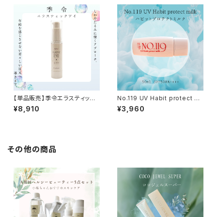
【単品販売】季令エラスティック
No.119 UV Habit protect mi
アイ＜高純度エラスチン アイク
lk （ハビットプロテクトミルク）5
¥8,910
¥3,960
リーム＞
0ml SPF50PA++++
その他の商品