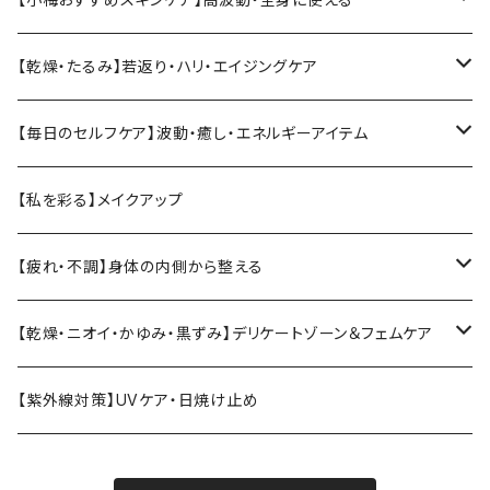
ソマチットククイ化粧品
【乾燥・たるみ】若返り・ハリ・エイジングケア
ヴィーガンジェル
【Vianne】シリーズ
【毎日のセルフケア】波動・癒し・エネルギーアイテム
ククイウォーター・プレミアムウォーター
【KIREI】シリーズ
テラヘルツ
【私を彩る】メイクアップ
ククイジェルシャンプー・マナ
温活・身体ケア
MarUmi
CBD
【疲れ・不調】身体の内側から整える
トリートメント
ブラシ
バスソルト
エラスチン
【乾燥・ニオイ・かゆみ・黒ずみ】デリケートゾーン＆フェムケア
クリーム
コーム
エクソソームドリンク
デリケートゾーン・フェムケア
【紫外線対策】UVケア・日焼け止め
フィトンチッド
月経・衛生ケア