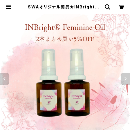
SWAオリジナル商品★INBright® F
eminine Oil 30ml ２本セット
５％OFF 送料無料 | SWAセレクト
ショップ