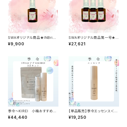
SWAオリジナル商品★INBrigh
SWAオリジナル商品第一号★I
t® Feminine Oil 30ml 送
NBright® Feminine Oil 30
¥9,900
¥27,621
料無料
ml 3本セット ７％OFF 送
料無料
季令〜KIREI 小梅おすすめ3
【単品販売】季令エッセンス＜高
点セット
純度エラスチン 美容液＞
¥44,440
¥19,250