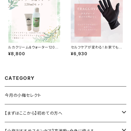
ルカクリーム&ウォーター120ml
セルフケアが変わる！お家でも
セット
「どこでも全身ケア」テラグロー
¥8,800
¥6,930
ブ※スマホ対応なし
CATEGORY
今月の小梅セレクト
【まずはここから】初めての方へ
小梅おすすめ基本セット
【小梅おすすめスキンケア】高波動・全身に使える