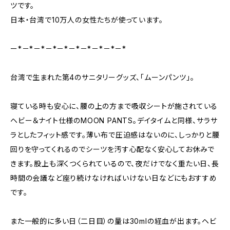
ツです。
​日本・台湾で10万人の女性たちが使っています。
ー*－*－*－*－*－*－*－*－*－*
台湾で生まれた第4のサニタリーグッズ、「ムーンパンツ」。
寝ている時も安心に、腰の上の方まで吸収シートが施されている
ヘビー＆ナイト仕様のMOON PANTS。デイタイムと同様、サラサ
ラとしたフィット感です。薄い布で圧迫感はないのに、しっかりと腰
回りを守ってくれるのでシーツを汚す心配なく安心してお休みで
きます。股上も深くつくられているので、夜だけでなく重たい日、長
時間の会議など座り続けなければいけない日などにもおすすめ
です。
また一般的に多い日（二日目）の量は30mlの経血が出ます。ヘビ