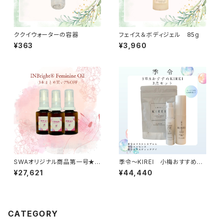
ククイウォーターの容器
フェイス＆ボディジェル 85g
¥363
¥3,960
SWAオリジナル商品第一号★I
季令〜KIREI 小梅おすすめ3
NBright® Feminine Oil 30
点セット
¥27,621
¥44,440
ml 3本セット ７％OFF 送
料無料
CATEGORY