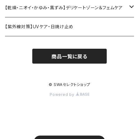
トリートメント
ブラシ
バスソルト
エラスチン
【乾燥・ニオイ・かゆみ・黒ずみ】デリケートゾーン＆フェムケア
クリーム
コーム
エクソソームドリンク
デリケートゾーン・フェムケア
【紫外線対策】UVケア・日焼け止め
フィトンチッド
月経・衛生ケア
商品一覧に戻る
温活・身体ケア
セクシャルウェルネス
© SWAセレクトショップ
Powered by