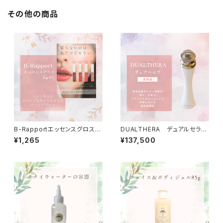
その他の商品
B-Rapportエッセンスグロス6
DUALTHERA デュアルセラ
ｇ(4色)
（美顔器）
¥1,265
¥137,500