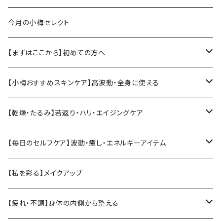
今月の小梅セレクト
【まずはここから】初めての方へ
小梅おすすめ基本セット
【小梅おすすめスキンケア】高波動・全身に使える
ソマチットククイ化粧品
【乾燥・たるみ】若返り・ハリ・エイジングケア
ヴィーガンジェル
【Vianne】シリーズ
【毎日のセルフケア】波動・癒し・エネルギーアイテム
ククイウォーター・プレミアムウォーター
【KIREI】シリーズ
テラヘルツ
【私を彩る】メイクアップ
ククイジェルシャンプー・マナ
温活・身体ケア
MarUmi
CBD
【疲れ・不調】身体の内側から整える