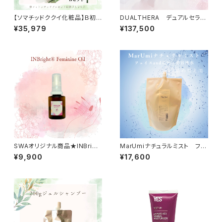
【ソマチッドククイ化粧品】Ｂ初
DUALTHERA デュアルセラ
回ミラクルエイジングケア7点セ
（美顔器）
¥35,979
¥137,500
ット〜小梅ちゃんおすすめスキン
ケア製品
SWAオリジナル商品★INBrigh
MarUmiナチュラルミスト フェ
t® Feminine Oil 30ml 送
イスandボディ 美容液水 詰め
¥9,900
¥17,600
料無料
替え用