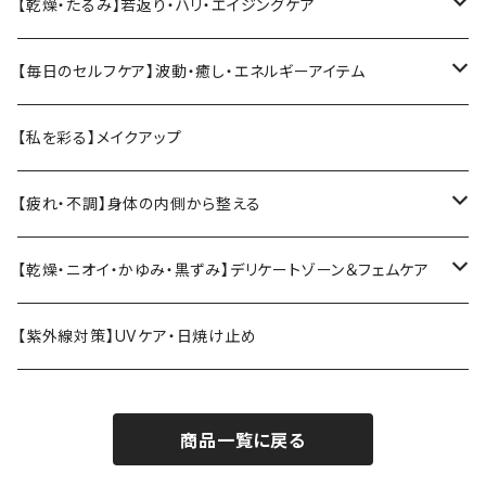
ソマチットククイ化粧品
【乾燥・たるみ】若返り・ハリ・エイジングケア
ヴィーガンジェル
【Vianne】シリーズ
【毎日のセルフケア】波動・癒し・エネルギーアイテム
ククイウォーター・プレミアムウォーター
【KIREI】シリーズ
テラヘルツ
【私を彩る】メイクアップ
ククイジェルシャンプー・マナ
温活・身体ケア
MarUmi
CBD
【疲れ・不調】身体の内側から整える
トリートメント
ブラシ
バスソルト
エラスチン
【乾燥・ニオイ・かゆみ・黒ずみ】デリケートゾーン＆フェムケア
クリーム
コーム
エクソソームドリンク
デリケートゾーン・フェムケア
【紫外線対策】UVケア・日焼け止め
フィトンチッド
月経・衛生ケア
商品一覧に戻る
温活・身体ケア