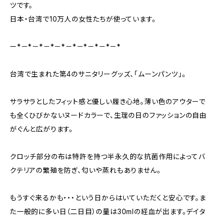
ツです。
​日本・台湾で10万人の女性たちが使っています。
ー*－*－*－*－*－*－*－*－*－*
台湾で生まれた第4のサニタリーグッズ、「ムーンパンツ」。
サラサラとしたフィット感と優しい履き心地。薄い色のアウターで
も全くひびかないヌードカラーで、生理の日のファッションの自由
がぐんと広がります。
クロッチ部分の布は特許を持つ半永久的な抗菌作用によってバ
クテリアの繁殖を防ぎ、匂いや蒸れもありません。
もうすぐ来るかも・・・という日からはいていただくと安心です。ま
た一般的に多い日（二日目）の量は30mlの経血が出ます。デイタ