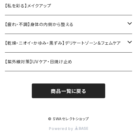
ククイウォーター・プレミアムウォーター
【KIREI】シリーズ
テラヘルツ
【私を彩る】メイクアップ
ククイジェルシャンプー・マナ
温活・身体ケア
MarUmi
CBD
【疲れ・不調】身体の内側から整える
トリートメント
ブラシ
バスソルト
エラスチン
【乾燥・ニオイ・かゆみ・黒ずみ】デリケートゾーン＆フェムケア
クリーム
コーム
エクソソームドリンク
デリケートゾーン・フェムケア
【紫外線対策】UVケア・日焼け止め
フィトンチッド
月経・衛生ケア
商品一覧に戻る
温活・身体ケア
セクシャルウェルネス
© SWAセレクトショップ
Powered by