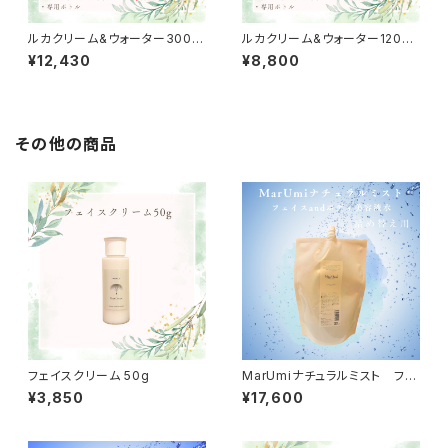
ルカクリーム&ウォーター300m
ルカクリーム&ウォーター120ml
lセット
セット
¥12,430
¥8,800
その他の商品
フェイスクリーム 50g
MarUmiナチュラルミスト フェ
イスandボディ 美容液水 詰め
¥3,850
¥17,600
替え用