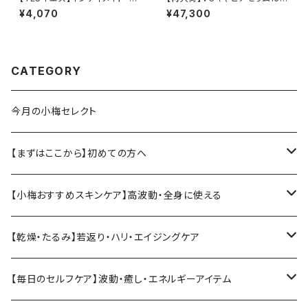
イスチャージェル VM
l＆ザ キャビアクリーム30ｇ2点
¥4,070
¥47,300
セット マスク１枚プレゼント！
CATEGORY
今月の小梅セレクト
【まずはここから】初めての方へ
小梅おすすめ基本セット
【小梅おすすめスキンケア】高波動・全身に使える
ソマチットククイ化粧品
【乾燥・たるみ】若返り・ハリ・エイジングケア
ヴィーガンジェル
【Vianne】シリーズ
【毎日のセルフケア】波動・癒し・エネルギーアイテム