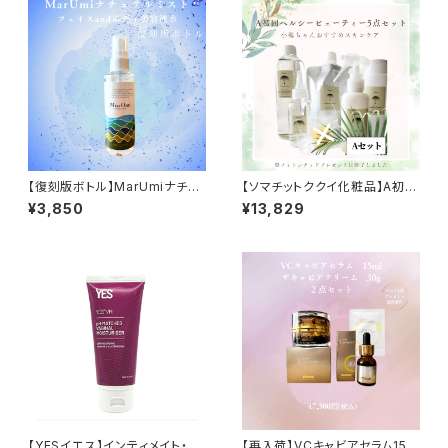
【復刻版ボトル】MarUmiナチュ
【ソマチットククイ化粧品】A初回
ラルミスト フェイスandボディ
ヘルシービューティー5点セッ
¥3,850
¥13,829
美容液水150ml
ト〜小梅ちゃんおすすめスキン
ケア製品
【YESイエス】インティメイト・モ
【再入荷】VCキャビアセラム15m