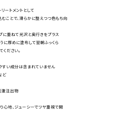
トリートメントとして
込むことで、滑らかに整えつつ色もち向
ップに重ねて光沢と奥行きをプラス
ように厚めに塗布して翌朝ふっくら
てください。
りやすい成分は含まれていません
など
刺激注出物
塗り心地、ジューシーでツヤ重視で開