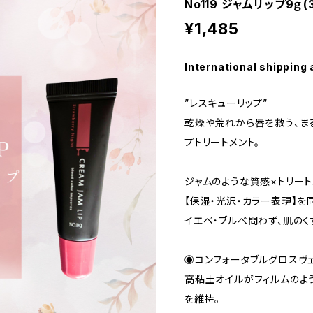
No119 ジャムリップ9ｇ(
¥1,485
International shipping 
”レスキューリップ”
乾燥や荒れから唇を救う、ま
プトリートメント。
ジャムのような質感×トリー
【保湿・光沢・カラー表現】を
イエベ・ブルべ問わず、肌のく
◉コンフォータブルグロスヴ
高粘土オイルがフィルムのよ
を維持。