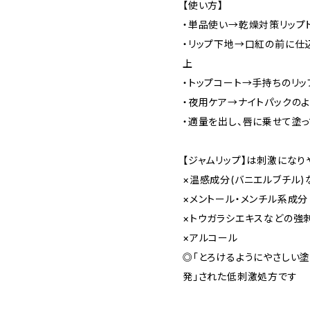
【使い方】
・単品使い→乾燥対策リップ
・リップ下地→口紅の前に仕
上
・トップコート→手持ちのリ
・夜用ケア→ナイトパックの
・適量を出し、唇に乗せて塗っ
【ジャムリップ】は刺激にな
×温感成分(バニエルブチル)
×メントール・メンチル系成分
×トウガラシエキスなどの強
×アルコール
◎「とろけるようにやさしい
発」された低刺激処方です