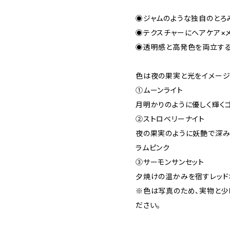
◉ジャムのような独自のとろ
◉テクスチャーにヘアケア×
◉透明感と高発色を両立す
色は夜の果実と光をイメージ
①ムーンライト
月明かりのように優しく輝く
②ストロベリーナイト
夜の果実のように妖艶で深み
ラムピンク
③サーモンサンセット
夕焼けの温かみを宿すレッド
※色は写真のため、実物と少
ださい。