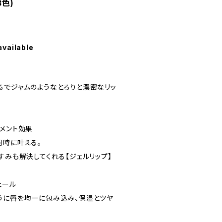
3色)
available
るでジャムのようなとろりと濃密なリッ
トメント効果
同時に叶える。
すみも解決してくれる【ジェルリップ】
ェール
うに唇を均一に包み込み、保湿とツヤ